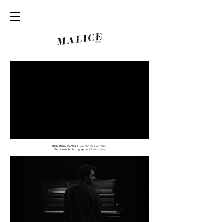
Réalisation / Montage :
Quentin Moll-Van Roye
Direction de la photographie :
Félix Lepinne